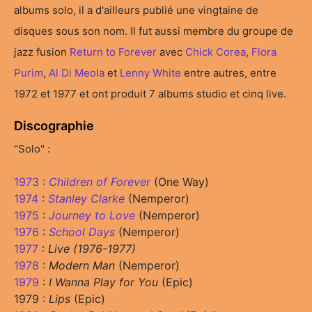
albums solo, il a d'ailleurs publié une vingtaine de
disques sous son nom. Il fut aussi membre du groupe de
jazz fusion
Return to Forever
avec
Chick Corea
,
Flora
Purim
,
Al Di Meola
et
Lenny White
entre autres, entre
1972 et 1977 et ont produit 7 albums studio et cinq live.
Discographie
"Solo" :
1973
:
Children of Forever
(One Way)
1974
:
Stanley Clarke
(Nemperor)
1975
:
Journey to Love
(Nemperor)
1976
:
School Days
(Nemperor)
1977
:
Live (1976-1977)
1978
:
Modern Man
(Nemperor)
1979
:
I Wanna Play for You
(Epic)
1979 :
Lips
(Epic)