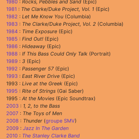
1980
:
Rocks, Pebbles and Sand
(Epic)
1981
:
The Clarke/Duke Project, Vol. 1
(Epic)
1982
:
Let Me Know You
(Columbia)
1983
:
The Clarke/Duke Project, Vol. 2
(Columbia)
1984
:
Time Exposure
(Epic)
1985
:
Find Out!
(Epic)
1986
:
Hideaway
(Epic)
1988
:
If This Bass Could Only Talk
(Portrait)
1989
:
3
(Epic)
1992
:
Passenger 57
(Epic)
1993
:
East River Drive
(Epic)
1993 :
Live at the Greek
(Epic)
1995
:
Rite of Strings
(Gai Saber)
1995 :
At the Movies
(Epic Soundtrax)
2003
:
1, 2, to the Bass
2007
:
The Toys of Men
2008
:
Thunder
(
groupe SMV
)
2009
:
Jazz In The Garden
2010
:
The Stanley Clarke Band