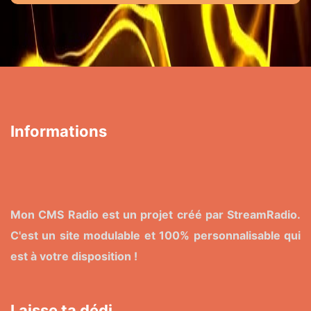
Informations
Mon CMS Radio est un projet créé par StreamRadio.
C'est un site modulable et 100% personnalisable qui
est à votre disposition !
Laisse ta dédi