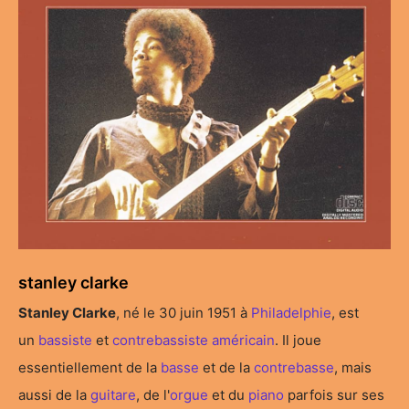
stanley clarke
Stanley Clarke
, né le 30 juin 1951 à
Philadelphie
, est
un
bassiste
et
contrebassiste
américain
. Il joue
essentiellement de la
basse
et de la
contrebasse
, mais
aussi de la
guitare
, de l'
orgue
et du
piano
parfois sur ses